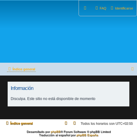
FAQ
Identificarse
Índice general
u
Información
s
c
Disculpa. Este sitio no está disponible de momento
a
r
Índice general
Todos los horarios son
UTC+02:00
Desarrollado por
phpBB
® Forum Software © phpBB Limited
Traducción al español por
phpBB España