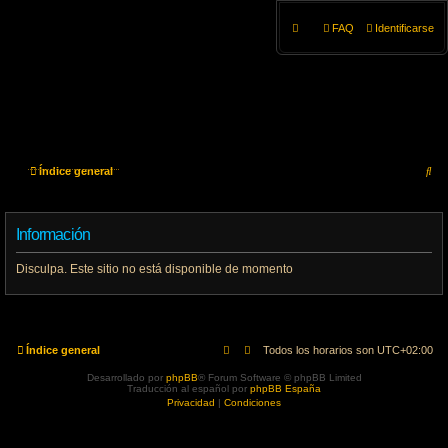
FAQ
Identificarse
B
Índice general
u
Información
s
c
Disculpa. Este sitio no está disponible de momento
a
r
Índice general
Todos los horarios son
UTC+02:00
Desarrollado por
phpBB
® Forum Software © phpBB Limited
Traducción al español por
phpBB España
Privacidad
|
Condiciones