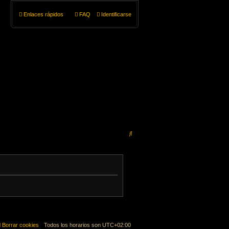
Enlaces rápidos
FAQ
Identificarse
B
u
s
c
a
r
Borrar cookies
Todos los horarios son
UTC+02:00