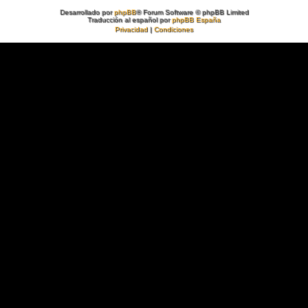
Desarrollado por
phpBB
® Forum Software © phpBB Limited
Traducción al español por
phpBB España
Privacidad
|
Condiciones