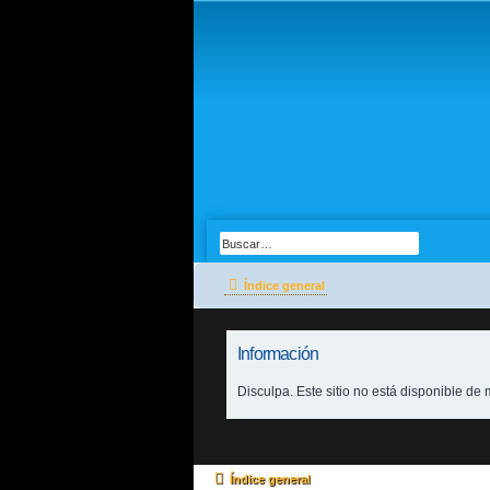
Índice general
Información
Disculpa. Este sitio no está disponible d
Índice general