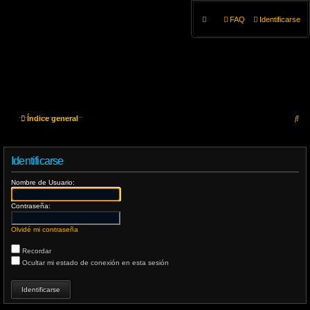
FAQ
Identificarse
B
Índice general
u
Identificarse
s
Nombre de Usuario:
c
Contraseña:
a
r
Olvidé mi contraseña
Recordar
Ocultar mi estado de conexión en esta sesión