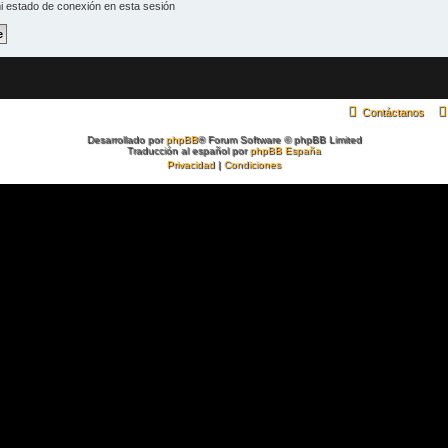
i estado de conexión en esta sesión
Contáctanos
Desarrollado por
phpBB
® Forum Software © phpBB Limited
Traducción al español por
phpBB España
Privacidad
|
Condiciones