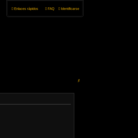
Enlaces rápidos
FAQ
Identificarse
B
u
s
c
a
r