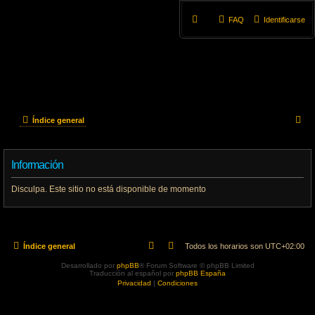
FAQ
Identificarse
B
Índice general
u
Información
s
c
Disculpa. Este sitio no está disponible de momento
a
r
Índice general
Todos los horarios son
UTC+02:00
Desarrollado por
phpBB
® Forum Software © phpBB Limited
Traducción al español por
phpBB España
Privacidad
|
Condiciones