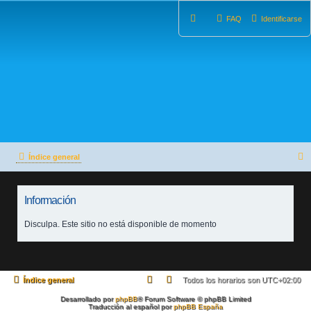
FAQ
Identificarse
Índice general
u
Información
s
c
Disculpa. Este sitio no está disponible de momento
a
r
Índice general
Todos los horarios son
UTC+02:00
Desarrollado por
phpBB
® Forum Software © phpBB Limited
Traducción al español por
phpBB España