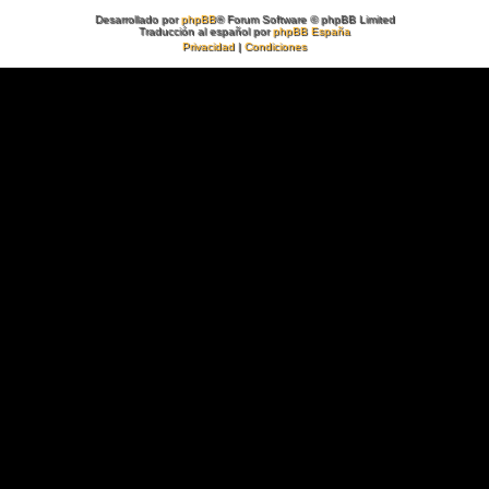
Desarrollado por
phpBB
® Forum Software © phpBB Limited
Traducción al español por
phpBB España
Privacidad
|
Condiciones