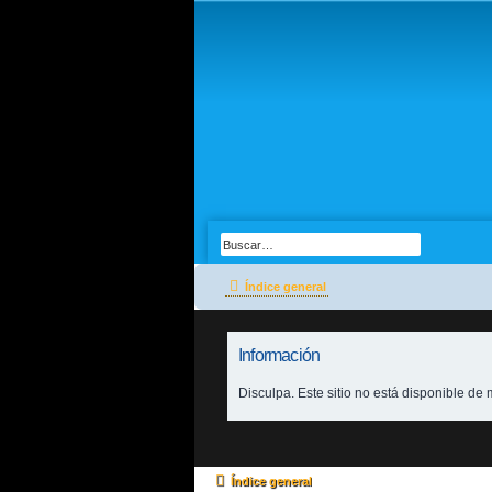
Índice general
Información
Disculpa. Este sitio no está disponible d
Índice general