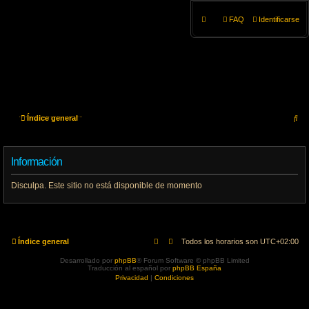
FAQ
Identificarse
B
Índice general
u
Información
s
c
Disculpa. Este sitio no está disponible de momento
a
r
Índice general
Todos los horarios son
UTC+02:00
Desarrollado por
phpBB
® Forum Software © phpBB Limited
Traducción al español por
phpBB España
Privacidad
|
Condiciones