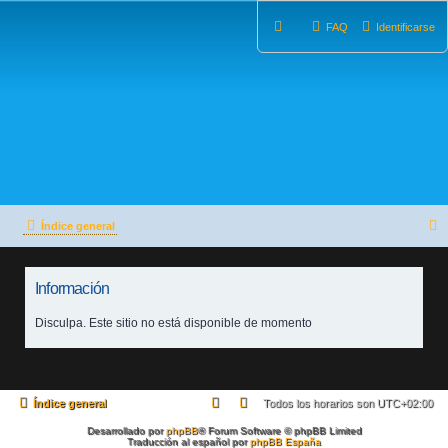
FAQ
Identificarse
Índice general
u
Información
s
c
Disculpa. Este sitio no está disponible de momento
a
r
Índice general
Todos los horarios son
UTC+02:00
Desarrollado por
phpBB
® Forum Software © phpBB Limited
Traducción al español por
phpBB España