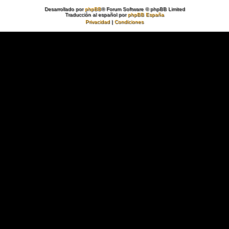
Desarrollado por
phpBB
® Forum Software © phpBB Limited
Traducción al español por
phpBB España
Privacidad
|
Condiciones