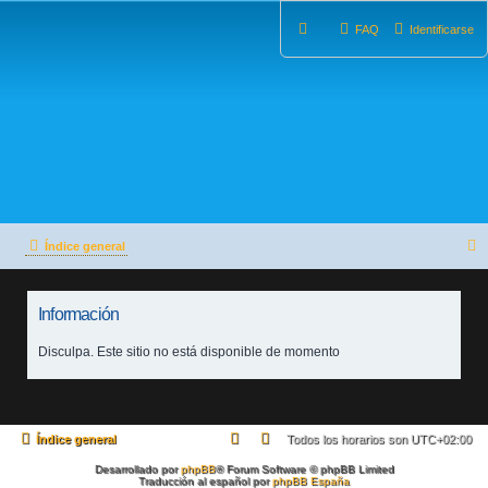
FAQ
Identificarse
Índice general
u
Información
s
c
Disculpa. Este sitio no está disponible de momento
a
r
Índice general
Todos los horarios son
UTC+02:00
Desarrollado por
phpBB
® Forum Software © phpBB Limited
Traducción al español por
phpBB España